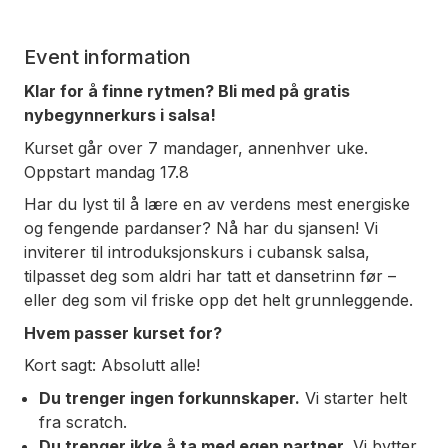
Event information
Klar for å finne rytmen? Bli med på gratis
nybegynnerkurs i salsa!
Kurset går over 7 mandager, annenhver uke.
Oppstart mandag 17.8
Har du lyst til å lære en av verdens mest energiske
og fengende pardanser? Nå har du sjansen! Vi
inviterer til introduksjonskurs i cubansk salsa,
tilpasset deg som aldri har tatt et dansetrinn før –
eller deg som vil friske opp det helt grunnleggende.
Hvem passer kurset for?
Kort sagt: Absolutt alle!
Du trenger ingen forkunnskaper.
Vi starter helt
fra scratch.
Du trenger ikke å ta med egen partner.
Vi bytter