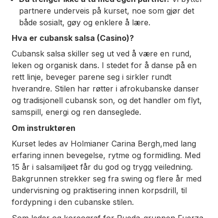
partnere underveis på kurset, noe som gjør det
både sosialt, gøy og enklere å lære.
Hva er cubansk salsa (Casino)?
Cubansk salsa skiller seg ut ved å være en rund,
leken og organisk dans. I stedet for å danse på en
rett linje, beveger parene seg i sirkler rundt
hverandre. Stilen har røtter i afrokubanske danser
og tradisjonell cubansk son, og det handler om flyt,
samspill, energi og ren danseglede.
Om instruktøren
Kurset ledes av Holmianer Carina Bergh,med lang
erfaring innen bevegelse, rytme og formidling. Med
15 år i salsamiljøet får du god og trygg veiledning.
Bakgrunnen strekker seg fra swing og flere år med
undervisning og praktisering innen korpsdrill, til
fordypning i den cubanske stilen.
Som leder og koreograf for Rueda-gruppen
Fuerza