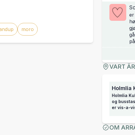
So
er
hø
gj
tandup
moro
gå
på
VART Ä
Holmlia 
Holmlia Ku
og busstas
er vis-a-v
OM ARR