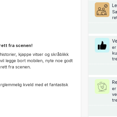
Le
Sa
re
Ve
rett fra scenen!
er
ku
storier, kjappe vitser og skråblikk
tr
vil legge bort mobilen, nyte noe godt
 rett fra scenen.
Re
forglemmelig kveld med et fantastisk
er
ve
tr