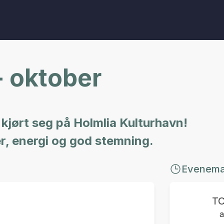
 oktober
 kjørt seg på Holmlia Kulturhavn!
ter, energi og god stemning.
Evenem
T
a