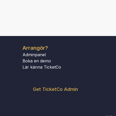
Arrangör?
Adminpanel
Boka en demo
Lär känna TicketCo
Get TicketCo Admin