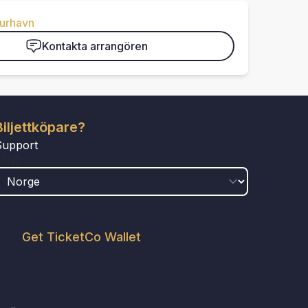
turhavn
Kontakta arrangören
Biljettköpare?
Support
LAND
Get TicketCo Wallet